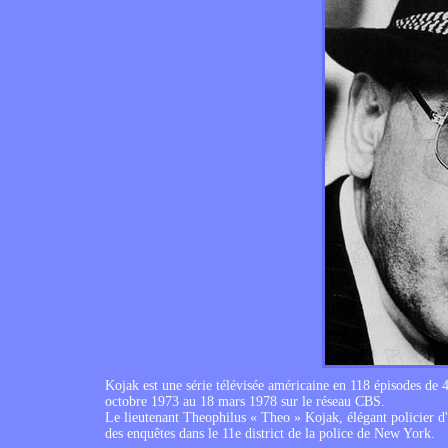
Kojak est une série télévisée américaine en 118 épisodes de 
octobre 1973 au 18 mars 1978 sur le réseau CBS.
Le lieutenant Theophilus « Theo » Kojak, élégant policier d'
des enquêtes dans le 11e district de la police de New York.