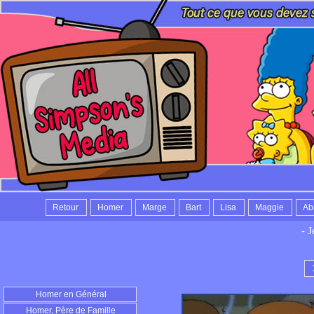
Retour
Homer
Marge
Bart
Lisa
Maggie
Ab
- 
Homer en Général
Homer, Père de Famille