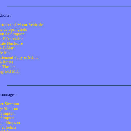
roits :
rtment of Motor Vehicule
se de Springfield
on de Simpson
e Elémentaire
rale Nucléaire
k-E-Mart
de Moe
rtement Patty et Selma
N-Rotate
c Theater
ngfield Mall
rsonnages :
er Simpson
ge Simpson
 Simpson
 Simpson
gie Simpson
y et Selma