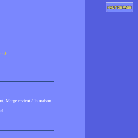
-
-3-
nt, Marge revient à la maison.
ri.
y …