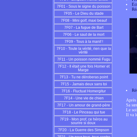
Ecr
7F01 - Sous le signe du poisson
Réa
7F05 - Le Dieu du stade
7F08 - Mini golf, maxi beauf
7F07 - La fugue de Bart
7F06 - Le saut de la mort
7F09 - Tous à la manif !
7F10 - Toute la vérité, rien que la
vérité
7F11 - Un poisson nommé Fugu
7F12 - Il était une fois Homer et
Marge
7F13 - Tu ne déroberas point
7F15 - Jamais deux sans toi
Ré
7F16 - Fluctuat Homergitur
7F14 - Une vie de chien
Après 
Sa sœu
7F17 - Un amour de grand-père
Le soi
7F18 - Le Pinceau qui tue
Il va
7F19 - Mon prof, ce héros au
sourire si doux
7F20 - La Guerre des Simpson