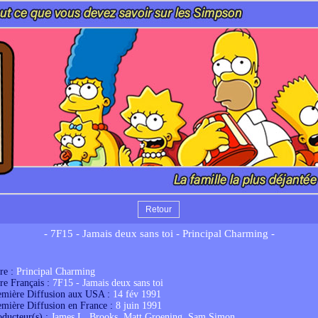
Retour
- 7F15 - Jamais deux sans toi - Principal Charming -
tre :
Principal Charming
tre Français :
7F15 - Jamais deux sans toi
emière Diffusion aux USA :
14 fév 1991
emière Diffusion en France :
8 juin 1991
oducteur(s) :
James L. Brooks, Matt Groening, Sam Simon