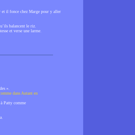
 et il fonce chez Marge pour y aller
’ils balancent le riz.
tesse et verse une larme.
des ».
 comme dans Autant en
 à Patty comme
a.