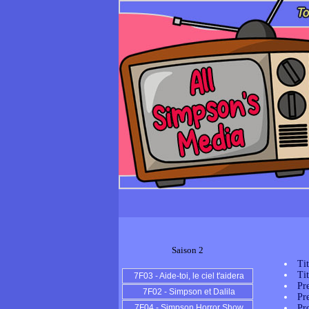
Saison 2
Ti
Ti
7F03 - Aide-toi, le ciel t'aidera
Pr
7F02 - Simpson et Dalila
Pr
7F04 - Simpson Horror Show
Pr