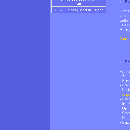
7F21 - Un pour tous, tous contre
Ep
un
7F22 - Le sang, c'est de l'argent
Homer 
vendre
Celle-
Elles 
A l’ég
Suite
Ré
- Il y
- Selm
- Prem
- Lor
- La 
empor
- Lor
le Te
- On v
- Sey
- Sel
- Enc