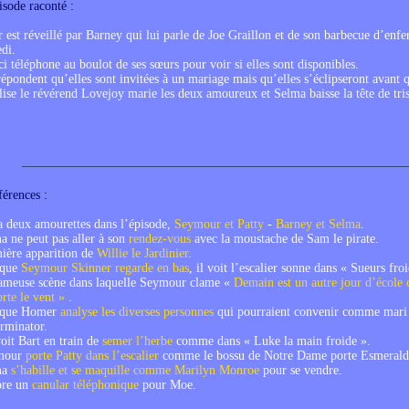
isode raconté :
est réveillé par Barney qui lui parle de Joe Graillon et de son barbecue d’enfer
di.
ci téléphone au boulot de ses sœurs pour voir si elles sont disponibles.
répondent qu’elles sont invitées à un mariage mais qu’elles s’éclipseront avant qu
lise le révérend Lovejoy marie les deux amoureux et Selma baisse la tête de tris
férences :
 a deux amourettes dans l’épisode,
Seymour et Patty
-
Barney et Selma
.
a ne peut pas aller à son
rendez-vous
avec la moustache de Sam le pirate.
ière apparition de
Willie le Jardinier
.
sque
Seymour Skinner regarde en bas
, il voit l’escalier sonne dans « Sueurs froi
fameuse scène dans laquelle Seymour clame «
Demain est un autre jour d’école
te le vent »
.
sque Homer
analyse les diverses personnes
qui pourraient convenir comme mari
rminator.
oit Bart en train de
semer l’herbe
comme dans « Luke la main froide ».
mour
porte Patty dans l’escalier
comme le bossu de Notre Dame porte Esmerald
ma
s’habille et se maquille comme Marilyn Monroe
pour se vendre.
ore un
canular téléphonique
pour Moe.