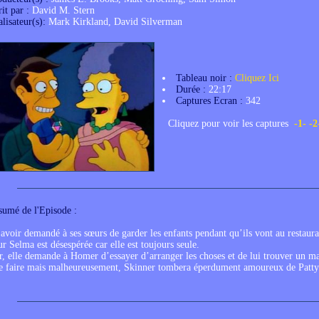
it par :
David M. Stern
lisateur(s):
Mark Kirkland, David Silverman
Tableau noir :
Cliquez Ici
Durée :
22:17
Captures Ecran :
342
Cliquez pour voir les captures
-1-
-2
sumé de l'Episode :
avoir demandé à ses sœurs de garder les enfants pendant qu’ils vont au restaura
r Selma est désespérée car elle est toujours seule.
r, elle demande à Homer d’essayer d’arranger les choses et de lui trouver un ma
 le faire mais malheureusement, Skinner tombera éperdument amoureux de Patt