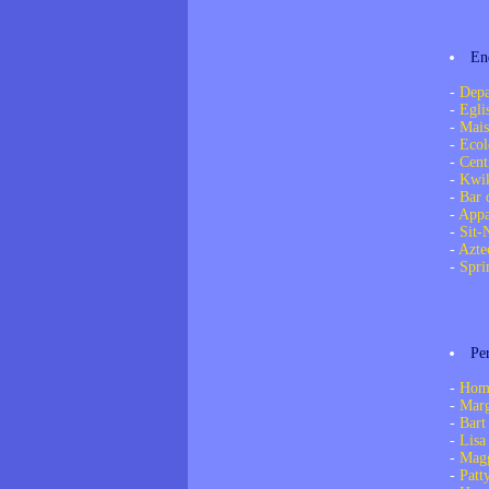
End
-
Depa
-
Egli
-
Mais
-
Ecol
-
Cent
-
Kwi
-
Bar 
-
Appa
-
Sit-
-
Azte
-
Spri
Pe
-
Hom
-
Mar
-
Bart
-
Lisa
-
Mag
-
Patt