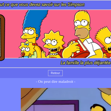
Retour
- On peut dire maladroit -