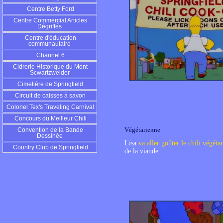
Centre Betty Ford
Centre Commercial Articles
Dégriffés
Centre d'éducation
communautaire
Channel 6
Cidrerie Historique du Mont
Scwartzwelder
Cimetière de Springfield
Circuit de caisses à savon
Colonel Tex's Traveling Carnival
Concours du Meilleur Chili
Végétarienne
Convention de la Bande
Dessinée
Lisa
va aller goûter le chili végéta
Country Club de Springfield
de la viande.